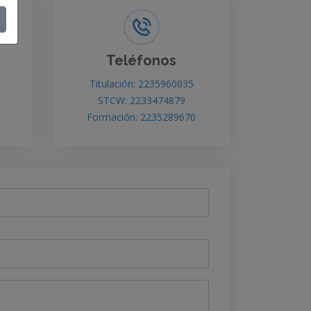
Teléfonos
Titulación: 2235960035
STCW: 2233474879
Formación: 2235289670