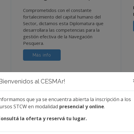
Comprometidos con el constante
fortalecimiento del capital humano del
Sector, dictamos esta Diplomatura que
desarrollara las competencias para la
gestión efectiva de la Navegación
Pesquera.
Más info
¡Bienvenidos al CESMAr!
nformamos que ya se encuentra abierta la inscripción a los
ursos STCW en modalidad
presencial y online
.
Contacto
onsultá la oferta y reservá tu lugar.