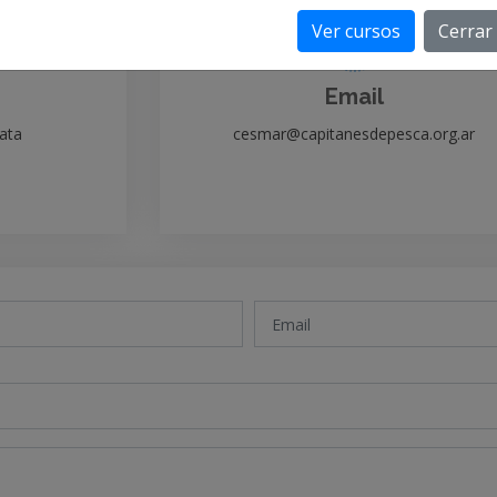
Ver cursos
Cerrar
Email
lata
cesmar@capitanesdepesca.org.ar