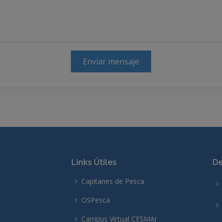
Enviar mensaje
Links Útiles
De
Capitanes de Pesca
OSPesca
Campus Virtual CESMAr