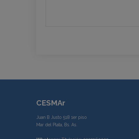
CESMAr
Juan B Justo 518 1er piso
Mar del Plata, Bs. As.