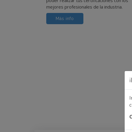
poder realizar tus certificaciones con los
mejores profesionales de la industria.
Más info
I
c
C