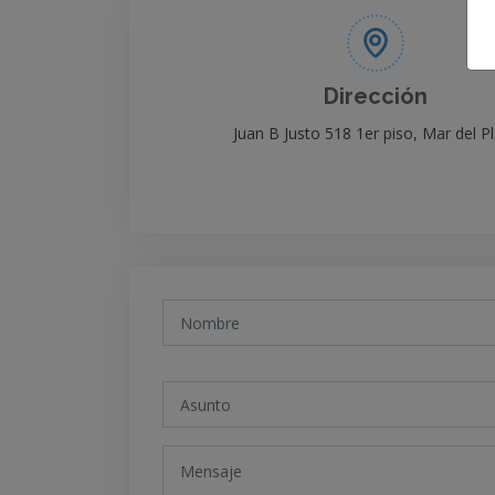
Dirección
Juan B Justo 518 1er piso, Mar del P