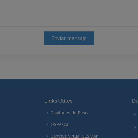
Enviar mensaje
Links Útiles
De
Capitanes de Pesca
OSPesca
Campus Virtual CESMAr