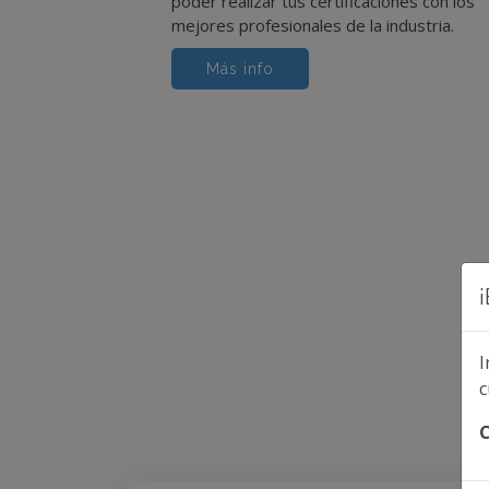
poder realizar tus certificaciones con los
mejores profesionales de la industria.
Más info
I
c
C