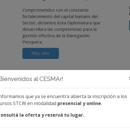
Comprometidos con el constante
fortalecimiento del capital humano del
Sector, dictamos esta Diplomatura que
desarrollara las competencias para la
gestión efectiva de la Navegación
Pesquera.
Más info
¡Bienvenidos al CESMAr!
nformamos que ya se encuentra abierta la inscripción a los
ursos STCW en modalidad
presencial y online
.
Contacto
onsultá la oferta y reservá tu lugar.