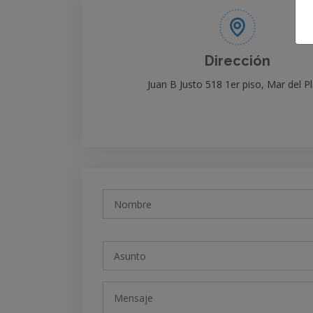
Dirección
Juan B Justo 518 1er piso, Mar del P