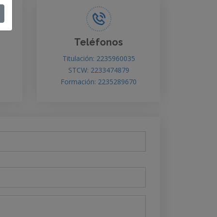
Teléfonos
Titulación: 2235960035
STCW: 2233474879
Formación: 2235289670