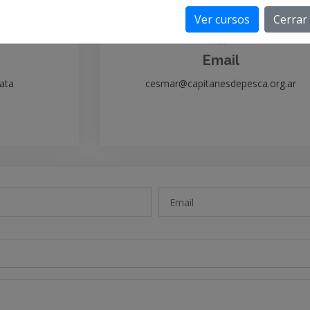
Ver cursos
Cerrar
Email
lata
cesmar@capitanesdepesca.org.ar