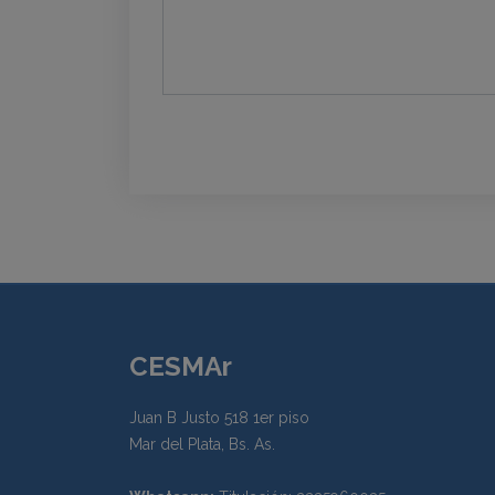
CESMAr
Juan B Justo 518 1er piso
Mar del Plata, Bs. As.