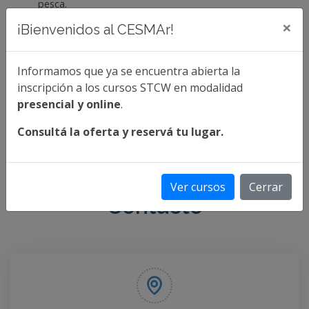
pesca.
×
¡Bienvenidos al CESMAr!
INGRESÁ PARA CONOCER LAS FECHAS DE
EXÁMENES LIBRES
Informamos que ya se encuentra abierta la
Más info
inscripción a los cursos STCW en modalidad
presencial y online
.
Consultá la oferta y reservá tu lugar.
Ver cursos
Cerrar
Contacto