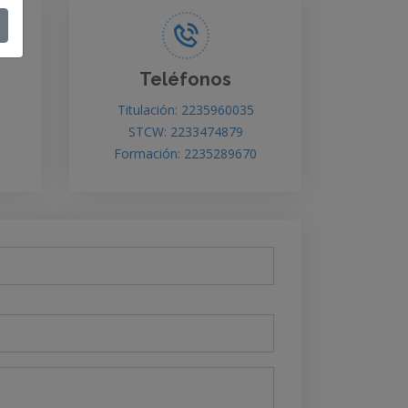
Teléfonos
Titulación: 2235960035
STCW: 2233474879
Formación: 2235289670