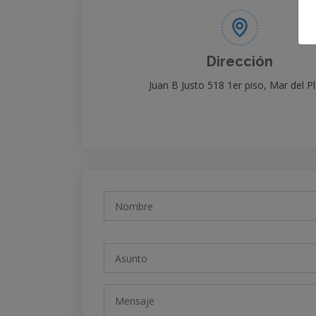
Dirección
Juan B Justo 518 1er piso, Mar del P