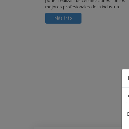
poder realizar tus certificaciones con los
mejores profesionales de la industria.
Más info
I
c
C