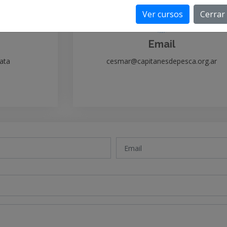
Ver cursos
Cerrar
Email
lata
cesmar@capitanesdepesca.org.ar