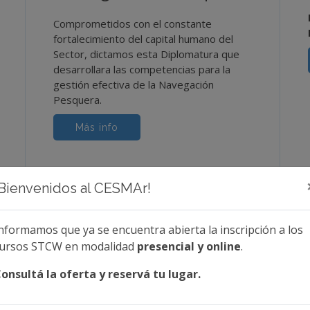
Comprometidos con el constante
fortalecimiento del capital humano del
Sector, dictamos esta Diplomatura que
desarrollara las competencias para la
gestión efectiva de la Navegación
Pesquera.
Más info
¡Bienvenidos al CESMAr!
nformamos que ya se encuentra abierta la inscripción a los
ursos STCW en modalidad
presencial y online
.
Contacto
onsultá la oferta y reservá tu lugar.