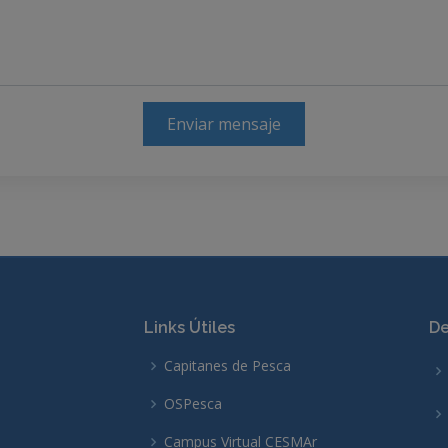
Enviar mensaje
Links Útiles
De
Capitanes de Pesca
OSPesca
Campus Virtual CESMAr