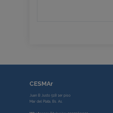
CESMAr
Juan B Justo 518 1er piso
Mar del Plata, Bs. As.