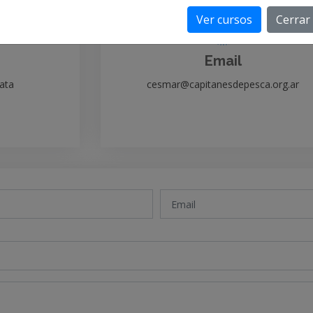
Ver cursos
Cerrar
Email
lata
cesmar@capitanesdepesca.org.ar