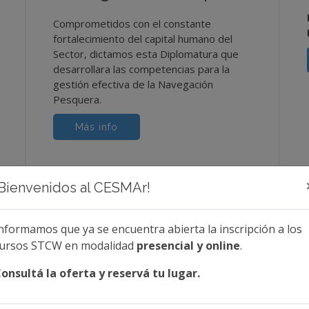
Comprometidos con el constante
fortalecimiento del capital humano del
Sector, dictamos esta Diplomatura que
desarrollara las competencias para la
gestión efectiva de la Navegación
Pesquera.
Más info
¡Bienvenidos al CESMAr!
nformamos que ya se encuentra abierta la inscripción a los
ursos STCW en modalidad
presencial y online
.
Contacto
onsultá la oferta y reservá tu lugar.