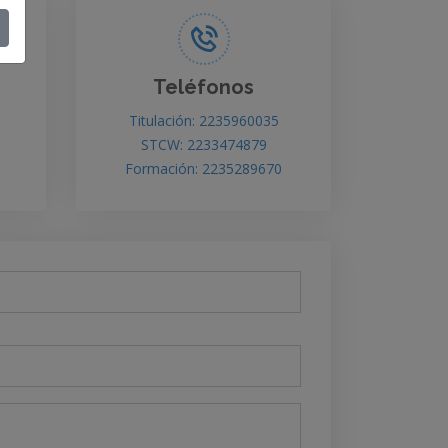
Teléfonos
Titulación: 2235960035
STCW: 2233474879
Formación: 2235289670