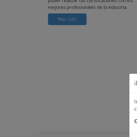
poder realizar tus certificaciones con los
mejores profesionales de la industria.
Más info
I
c
C