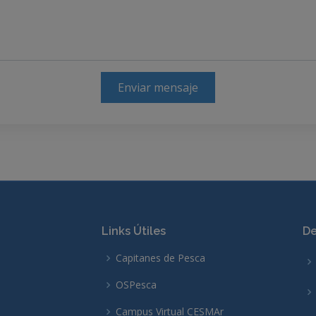
Enviar mensaje
Links Útiles
De
Capitanes de Pesca
OSPesca
Campus Virtual CESMAr