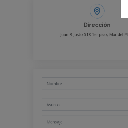
Dirección
Juan B Justo 518 1er piso, Mar del P