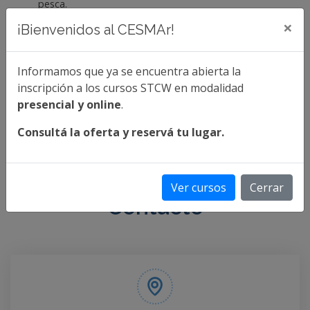
pesca.
×
¡Bienvenidos al CESMAr!
INGRESÁ PARA CONOCER LAS FECHAS DE
EXÁMENES LIBRES
Informamos que ya se encuentra abierta la
Más info
inscripción a los cursos STCW en modalidad
presencial y online
.
Consultá la oferta y reservá tu lugar.
Ver cursos
Cerrar
Contacto