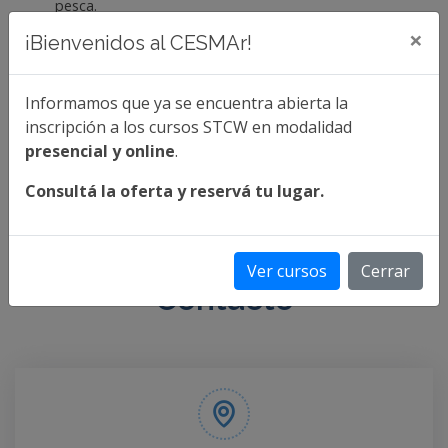
pesca.
×
¡Bienvenidos al CESMAr!
INGRESÁ PARA CONOCER LAS FECHAS DE
EXÁMENES LIBRES
Informamos que ya se encuentra abierta la
Más info
inscripción a los cursos STCW en modalidad
presencial y online
.
Consultá la oferta y reservá tu lugar.
Ver cursos
Cerrar
Contacto