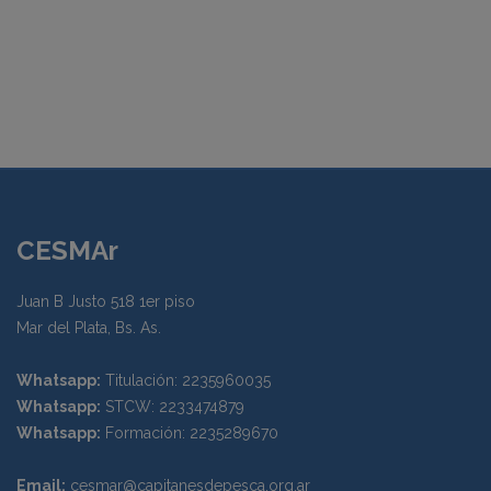
Enviar mensaje
CESMAr
Juan B Justo 518 1er piso
Mar del Plata, Bs. As.
Whatsapp:
Titulación: 2235960035
Whatsapp:
STCW: 2233474879
Whatsapp:
Formación: 2235289670
Email:
cesmar@capitanesdepesca.org.ar