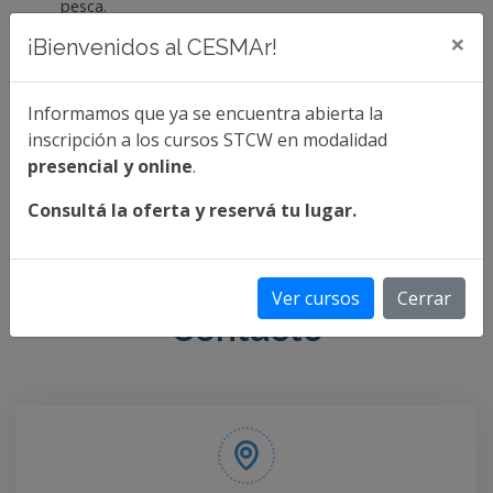
pesca.
×
¡Bienvenidos al CESMAr!
INGRESÁ PARA CONOCER LAS FECHAS DE
EXÁMENES LIBRES
Informamos que ya se encuentra abierta la
Más info
inscripción a los cursos STCW en modalidad
presencial y online
.
Consultá la oferta y reservá tu lugar.
Ver cursos
Cerrar
Contacto