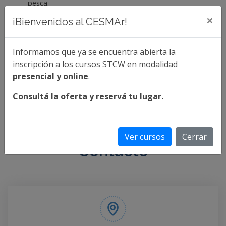
pesca.
×
¡Bienvenidos al CESMAr!
INGRESÁ PARA CONOCER LAS FECHAS DE
EXÁMENES LIBRES
Informamos que ya se encuentra abierta la
Más info
inscripción a los cursos STCW en modalidad
presencial y online
.
Consultá la oferta y reservá tu lugar.
Ver cursos
Cerrar
Contacto